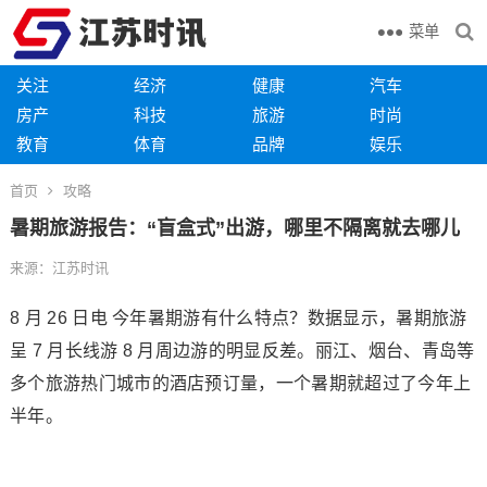
菜单
关注
经济
健康
汽车
房产
科技
旅游
时尚
教育
体育
品牌
娱乐
首页
攻略
暑期旅游报告：“盲盒式”出游，哪里不隔离就去哪儿
来源：江苏时讯
8 月 26 日电 今年暑期游有什么特点？数据显示，暑期旅游
呈 7 月长线游 8 月周边游的明显反差。丽江、烟台、青岛等
多个旅游热门城市的酒店预订量，一个暑期就超过了今年上
半年。