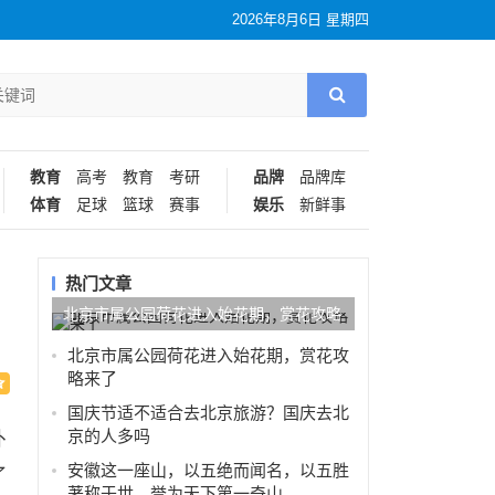
2026年8月6日 星期四
教育
高考
教育
考研
品牌
品牌库
体育
足球
篮球
赛事
娱乐
新鲜事
热门文章
北京市属公园荷花进入始花期，赏花攻略
来了
北京市属公园荷花进入始花期，赏花攻
略来了
国庆节适不适合去北京旅游？国庆去北
京的人多吗
外
安徽这一座山，以五绝而闻名，以五胜
了
著称于世，誉为天下第一奇山