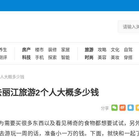
养生
房产
楼市
装修
家居
旅游
攻略
文化
自驾
测评
科技
手机
探索
智能
时尚
美容
美妆
穿搭
个人大概多少钱
去丽江旅游2个人大概多少钱
为需要买很多东西以及看见稀奇的食物都想要试试，另
去游玩一周的话，准备小一万的钱。下面，就快和一起