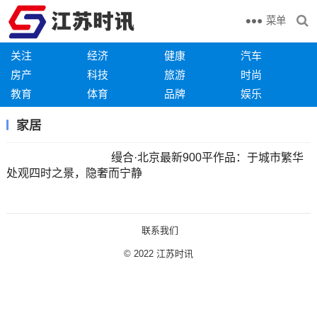
菜单
关注
经济
健康
汽车
房产
科技
旅游
时尚
教育
体育
品牌
娱乐
家居
缦合·北京最新900平作品：于城市繁华
处观四时之景，隐奢而宁静
联系我们
© 2022
江苏时讯