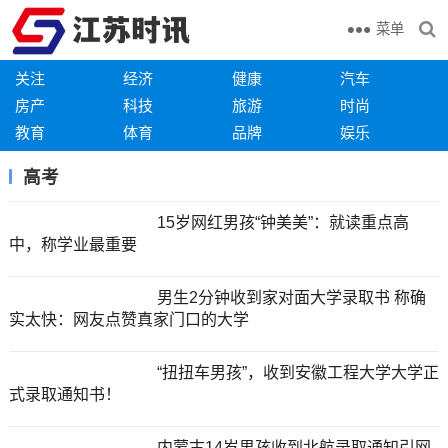
菜单
关注
经济
健康
汽车
房产
科技
旅游
时尚
教育
体育
品牌
娱乐
高考
15岁网红男孩“钟美美”：就读重点高
中，称学业最重要
男生2分钟收到家对面大学录取书 称确
实太快：网友点赞真家门口的大学
“扭扭车男孩”，收到安徽工程大学大学正
式录取通知书！
内蒙古14岁男孩收到北航录取通知引网