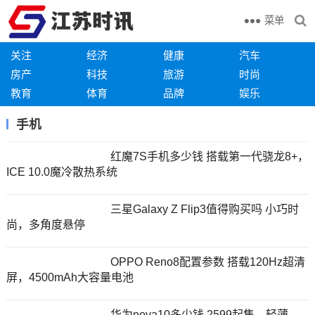
菜单
关注
经济
健康
汽车
房产
科技
旅游
时尚
教育
体育
品牌
娱乐
手机
红魔7S手机多少钱 搭载第一代骁龙8+，
ICE 10.0魔冷散热系统
三星Galaxy Z Flip3值得购买吗 小巧时
尚，多角度悬停
OPPO Reno8配置参数 搭载120Hz超清
屏，4500mAh大容量电池
华为nova10多少钱 2599起售，轻薄，