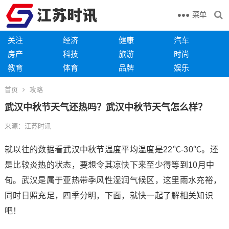
菜单
关注
经济
健康
汽车
房产
科技
旅游
时尚
教育
体育
品牌
娱乐
首页
攻略
武汉中秋节天气还热吗？武汉中秋节天气怎么样？
来源：江苏时讯
就以往的数据看武汉中秋节温度平均温度是22℃-30℃。还
是比较炎热的状态，要想令其凉快下来至少得等到10月中
旬。武汉是属于亚热带季风性湿润气候区，这里雨水充裕，
同时日照充足，四季分明，下面，就快一起了解相关知识
吧！