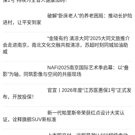
保1号”持续为全省人健康加码！
破解“卧床老人”的养老困局：推动长护险
进村，让平安到家
“金陵有约 清凉大同”2025大同文旅推介
会走进南京，南北文化交融共叙清凉，苏超时刻同城加油助
威
NAFI2025南京国际艺术季启幕：以“叠
影”为轴，同筑影像与空间的共振现场
官宣丨2026年度“江苏医惠保1号”正式发
布，开放投保！
新一代帕里斯帝荣获红点设计大奖认
证，诠释旗舰SUV新标准