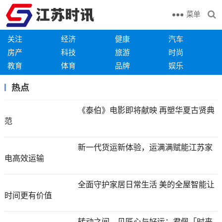
菜单
关注
经济
健康
汽车
房产
科技
旅游
时尚
教育
体育
品牌
娱乐
热点
《泰伯》电影即将献映 再塑华夏古贤典
范
新一代货运新体验，运满满赋能江苏家
电高效运输
全面守护家居日常生活 美的全屋智能让
时间更有价值
转动之间，见匠心与好运：君佩「时来