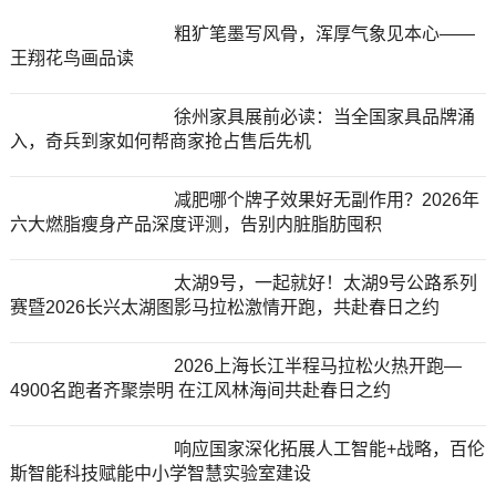
粗犷笔墨写风骨，浑厚气象见本心——
王翔花鸟画品读
徐州家具展前必读：当全国家具品牌涌
入，奇兵到家如何帮商家抢占售后先机
减肥哪个牌子效果好无副作用？2026年
六大燃脂瘦身产品深度评测，告别内脏脂肪囤积
太湖9号，一起就好！太湖9号公路系列
赛暨2026长兴太湖图影马拉松激情开跑，共赴春日之约
2026上海长江半程马拉松火热开跑—
4900名跑者齐聚崇明 在江风林海间共赴春日之约
响应国家深化拓展人工智能+战略，百伦
斯智能科技赋能中小学智慧实验室建设