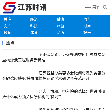
菜单
关注
经济
健康
汽车
房产
科技
旅游
时尚
教育
体育
品牌
娱乐
热点
不止做瓷砖，更做整池交付！绅岚陶瓷
重构泳池工程服务新标准
江苏省整形美容协会微创与激光美容分
会敏感皮肤/皮肤屏障修护专题学术研讨会在苏召开
北大、协和、中科院的选择：世联博研
凭什么成为顶尖科研机构的“标配”？
聚焦预防接种全龄升级，（苏州）多方