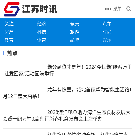
菜单
关注
经济
健康
汽车
房产
科技
旅游
时尚
教育
体育
品牌
娱乐
热点
缘分到位才是年！2024今世缘“缘系万里
·让爱回家”活动圆满举行
龙年有惊喜，城北首家华为智能生活馆1
月12日盛大启幕！
2023连江鲍鱼助力海洋生态食材发展大
会暨一鲍万福&高师门新春礼盒发布会上海举办
红牛跑团激情燃动赛场，红牛®维生素