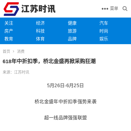
菜单
关注
经济
健康
汽车
房产
科技
旅游
时尚
教育
体育
品牌
娱乐
首页
消费
618年中折扣季，桥北金盛再掀采购狂潮
来源：江苏时讯
5月26日-6月25日
桥北金盛年中折扣季强势来袭
超一线品牌强强联盟