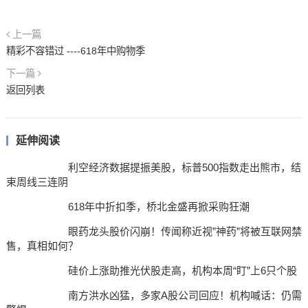
上一篇
精彩不容错过 ----618年中购物季
下一篇
返回列表
延伸阅读
利空经济数据提振美股，标普500指数走出熊市，结
束周线三连阴
618年中折扣季，桥北金盛再掀采购狂潮
眼药龙头股价闪崩！传闻称近视”神药”将被互联网禁
售，真相如何？
硅价上涨助推光伏股走高，机构本周“盯”上6只个股
南方洪水凶猛，多家A股公司回应！机构喊话：仍需