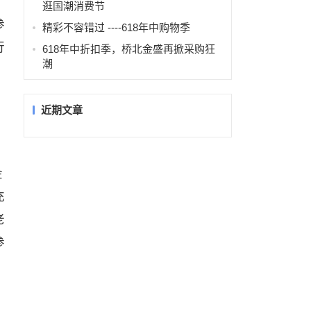
逛国潮消费节
参
精彩不容错过 ----618年中购物季
行
618年中折扣季，桥北金盛再掀采购狂
潮
近期文章
金
充
老
参