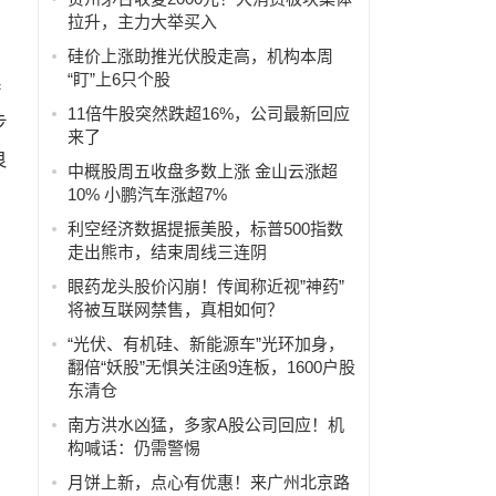
拉升，主力大举买入
硅价上涨助推光伏股走高，机构本周
“盯”上6只个股
养
11倍牛股突然跌超16%，公司最新回应
步
来了
良
中概股周五收盘多数上涨 金山云涨超
10% 小鹏汽车涨超7%
利空经济数据提振美股，标普500指数
走出熊市，结束周线三连阴
眼药龙头股价闪崩！传闻称近视”神药”
将被互联网禁售，真相如何？
立
“光伏、有机硅、新能源车”光环加身，
翻倍“妖股”无惧关注函9连板，1600户股
东清仓
南方洪水凶猛，多家A股公司回应！机
构喊话：仍需警惕
月饼上新，点心有优惠！来广州北京路