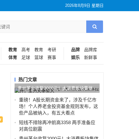
2026年8月9日 星期日
教育
高考
教育
考研
品牌
品牌库
体育
足球
篮球
赛事
娱乐
新鲜事
热门文章
贵州茅台收复2000元！大消费板块集体
拉升，主力大举买入
重磅！A股长期资金来了，涉及千亿市
场！个人养老金投资基金规则发布，这
些产品被纳入，有五大看点
短线不排除再冲前高3358 两手准备应
对高位剧震
称
贵州茅台收复2000元！大消费板块集体