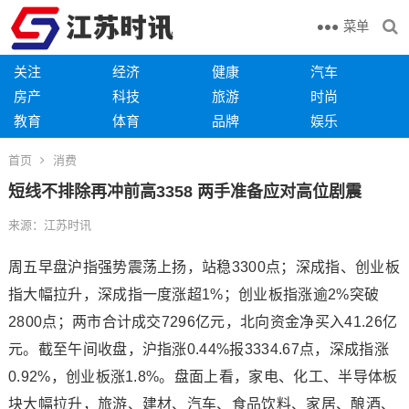
菜单
关注
经济
健康
汽车
房产
科技
旅游
时尚
教育
体育
品牌
娱乐
首页
消费
短线不排除再冲前高3358 两手准备应对高位剧震
来源：江苏时讯
周五早盘沪指强势震荡上扬，站稳3300点；深成指、创业板
指大幅拉升，深成指一度涨超1%；创业板指涨逾2%突破
2800点；两市合计成交7296亿元，北向资金净买入41.26亿
元。截至午间收盘，沪指涨0.44%报3334.67点，深成指涨
0.92%，创业板涨1.8%。盘面上看，家电、化工、半导体板
块大幅拉升，旅游、建材、汽车、食品饮料、家居、酿酒、