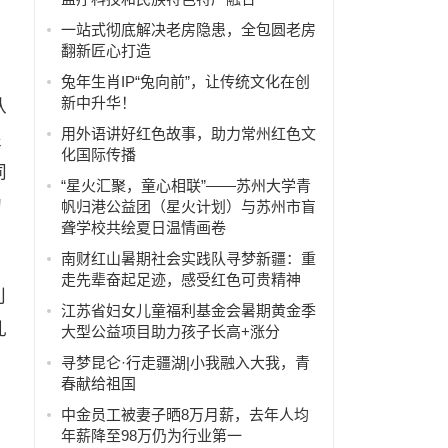
一站式彻底解决老房隐患，全包圆老房
翻新匠心打造
兔年生肖IP“兔向前”，让传统文化在创
新中升华！
队
用外语讲好红色故事，助力常州红色文
处
化国际传播
同
“星火汇聚，童心相联”——苏州大学青
的
帆归港公益团（星火计划）与苏州市盲
聋学校共绘夏日温情画卷
南财红山暑期社会实践队寻梦新疆：重
走先辈奋起足迹，感受红色可贵精神
利
江苏省妇女儿童福利基金会暑期黄金季
乱
大型公益项目助力孩子长高+涨分
寻梦昆仑·行走疆湖|小我融入大我，青
春献给祖国
中金员工被妻子晒8万月薪，去年人均
年薪降至98万仍为行业第一