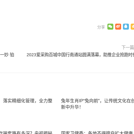
下一
城一妙·铂
2023爱采购百城中国行南通站圆满落幕，助推企业抢跑时
：落实精细化管理，全力整
兔年生肖IP“兔向前”，让传统文化在
新中升华！
诈骗套路有多深？央视揭秘
国家卫健委：各地不得擅自扩大健康