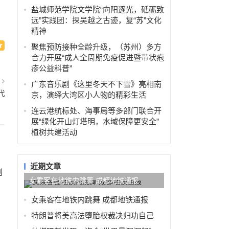
盐城师范学院文学院“向阳逐光，砥砺致
远”实践团：探吴越之古迹，复“苏”文化
精神
聚焦预防接种全龄升级，（苏州）多方
合力开展“成人全周期免疫促进暨带状疱
疹公益科普”
篇
广东音乐剧《这里冬天不下雪》亮相南
代
京，演绎大湾区小人物的精彩生活
连云港航标处、海事局等多部门联合开
展“绿化开山灯塔明，水域保障更安全”
植树共建活动
近期文章
创
女乘客在地铁内跳舞 成都地铁通报
女乘客在地铁内跳舞 成都地铁通报
特朗普将美高法堕胎权裁决归功自己