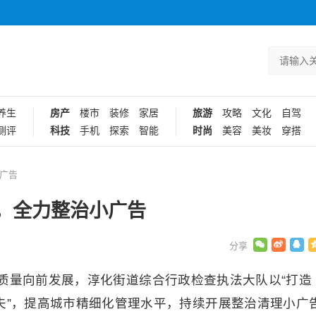
养生
房产
楼市
装修
家居
旅游
攻略
文化
自驾
测评
科技
手机
探索
智能
时尚
美容
美妆
穿搭
广告
，全力整治小广告
质量向前发展，淳化街道综合行政检查执法大队以“打造
夫”，提高城市精细化管理水平，持续开展整治清理小广