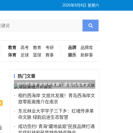
2026年8月8日 星期六
教育
高考
教育
考研
品牌
品牌库
体育
足球
篮球
赛事
娱乐
新鲜事
热门文章
相约西海岸 文旅共发展！青岛西海岸文
旅零距离推介在南京
相约西海岸 文旅共发展！青岛西海岸文
旅零距离推介在南京
东北林业大学学子三下乡：红魂传承革
命文脉 绿韵启迪生态智慧
成功签约! 青海“藏地盐姐”民族品牌打通
告
盐疗科技和民族特色特产融合