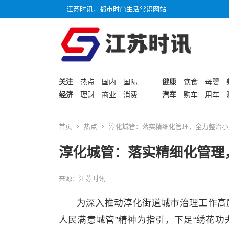
江苏时讯，都市时尚生活常识网站
关注
热点
国内
国际
健康
饮食
母婴
经济
理财
商业
消费
汽车
购车
用车
首页
热点
淳化城管：落实精细化管理，全力整治小
淳化城管：落实精细化管理
来源：江苏时讯
为深入推动淳化街道城市治理工作高
人民满意城管”精神为指引，下足“绣花功