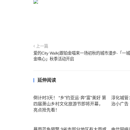
上一篇
爱的City Walk|跟铂金喵来一场初秋的城市漫步-「一
金唤心」秋季活动开启
延伸阅读
倒计时3天！ “乡”约亚运·奔“富”美好 第
淳化城管
四届萧山乡村文化旅游节即将开幕，
治小广告
亮点抢先看！
暴雨蓝色预警 9省市部分地区有大雨或
电信网络