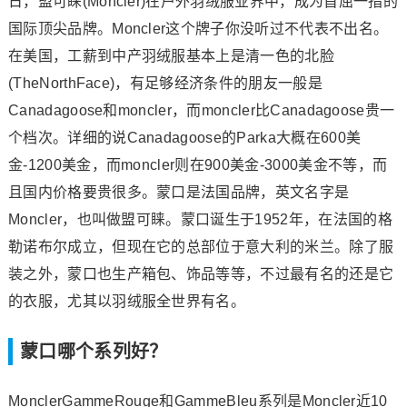
日，盟可睐(Moncler)在户外羽绒服业界中，成为首屈一指的
国际顶尖品牌。Moncler这个牌子你没听过不代表不出名。
在美国，工薪到中产羽绒服基本上是清一色的北脸
(TheNorthFace)，有足够经济条件的朋友一般是
Canadagoose和moncler，而moncler比Canadagoose贵一
个档次。详细的说Canadagoose的Parka大概在600美
金-1200美金，而moncler则在900美金-3000美金不等，而
且国内价格要贵很多。蒙口是法国品牌，英文名字是
Moncler，也叫做盟可睐。蒙口诞生于1952年，在法国的格
勒诺布尔成立，但现在它的总部位于意大利的米兰。除了服
装之外，蒙口也生产箱包、饰品等等，不过最有名的还是它
的衣服，尤其以羽绒服全世界有名。
蒙口哪个系列好？
MonclerGammeRouge和GammeBleu系列是Moncler近10