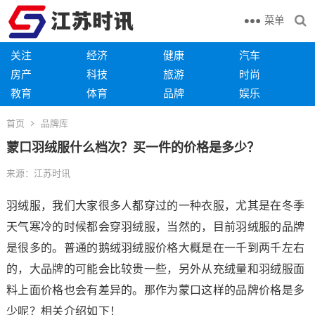
菜单
关注
经济
健康
汽车
房产
科技
旅游
时尚
教育
体育
品牌
娱乐
首页
品牌库
蒙口羽绒服什么档次？买一件的价格是多少？
来源：江苏时讯
羽绒服，我们大家很多人都穿过的一种衣服，尤其是在冬季
天气寒冷的时候都会穿羽绒服，当然的，目前羽绒服的品牌
是很多的。普通的鹅绒羽绒服价格大概是在一千到两千左右
的，大品牌的可能会比较贵一些，另外从充绒量和羽绒服面
料上面价格也会有差异的。那作为蒙口这样的品牌价格是多
少呢？相关介绍如下！