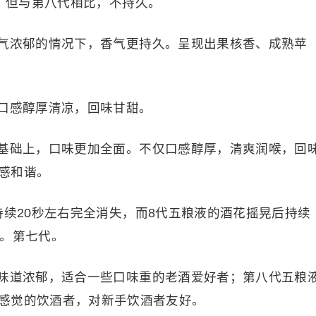
厚，但与第八代相比，不持久。
气浓郁的情况下，香气更持久。呈现出果核香、成熟苹
口感醇厚清凉，回味甘甜。
基础上，口味更加全面。不仅口感醇厚，清爽润喉，回
感和谐。
持续20秒左右完全消失，而8代五粮液的酒花摇晃后持续
液。第七代。
味道浓郁，适合一些口味重的老酒爱好者；第八代五粮
感觉的饮酒者，对新手饮酒者友好。