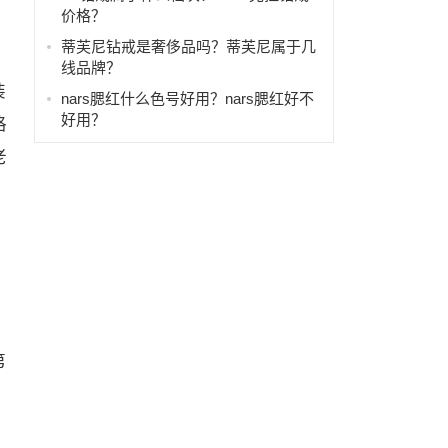
价格？
蒂芙尼钻戒是奢侈品吗？蒂芙尼属于几
线品牌？
装
nars腮红什么色号好用？nars腮红好不
好用？
格
老
第