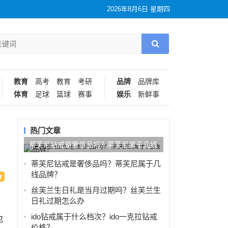
2026年8月6日 星期四
教育
高考
教育
考研
品牌
品牌库
体育
足球
篮球
赛事
娱乐
新鲜事
热门文章
蒂芙尼钻戒是奢侈品吗？蒂芙尼属于几线
品牌？
蒂芙尼钻戒是奢侈品吗？蒂芙尼属于几
线品牌？
丝芙兰生日礼是当月过期吗？丝芙兰生
日礼过期怎么办
ido钻戒属于什么档次？ido一克拉钻戒
也
价格？