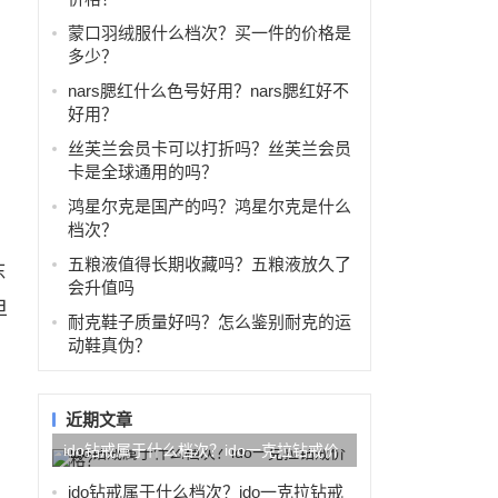
蒙口羽绒服什么档次？买一件的价格是
多少？
nars腮红什么色号好用？nars腮红好不
好用？
丝芙兰会员卡可以打折吗？丝芙兰会员
卡是全球通用的吗？
鸿星尔克是国产的吗？鸿星尔克是什么
档次？
五粮液值得长期收藏吗？五粮液放久了
东
会升值吗
但
耐克鞋子质量好吗？怎么鉴别耐克的运
动鞋真伪？
近期文章
ido钻戒属于什么档次？ido一克拉钻戒价
格？
ido钻戒属于什么档次？ido一克拉钻戒