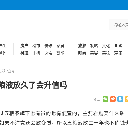
养生
房产
楼市
装修
家居
旅游
攻略
文化
自驾
测评
科技
手机
探索
智能
时尚
美容
美妆
穿搭
会升值吗
粮液放久了会升值吗
过五粮液旗下也有贵的也有便宜的，主要看购买什么系
如果不注意还会放变质，所以五粮液放二十年也不值钱