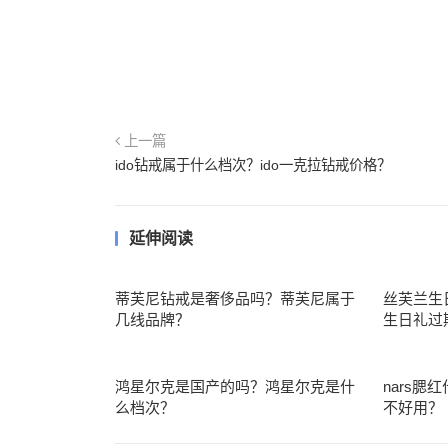
上一篇
ido钻戒属于什么档次？ido一克拉钻戒价格？
延伸阅读
蒂芙尼钻戒是奢侈品吗？蒂芙尼属于
丝芙兰生
几线品牌？
生日礼过
鸿星尔克是国产的吗？鸿星尔克是什
nars腮
么档次？
不好用？