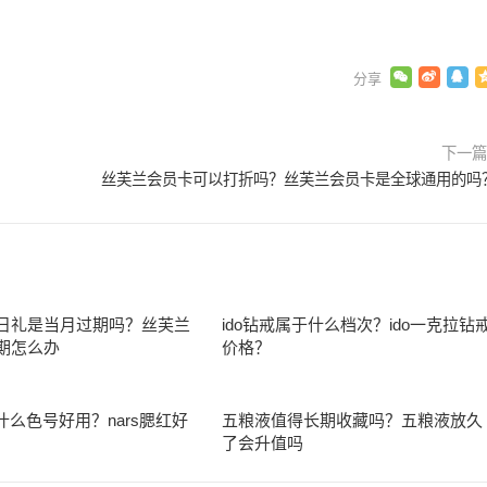
下一
丝芙兰会员卡可以打折吗？丝芙兰会员卡是全球通用的吗
日礼是当月过期吗？丝芙兰
ido钻戒属于什么档次？ido一克拉钻
期怎么办
价格？
红什么色号好用？nars腮红好
五粮液值得长期收藏吗？五粮液放久
了会升值吗