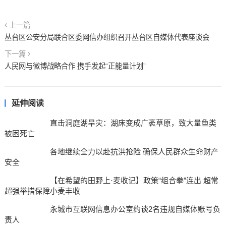
上一篇
丛台区公安分局联合区委网信办组织召开丛台区自媒体代表座谈会
下一篇
人民网与微博战略合作 携手发起“正能量计划”
延伸阅读
直击洞庭湖旱灾：湖床变成广袤草原，致大量鱼类
被困死亡
各地继续全力以赴抗洪抢险 确保人民群众生命财产
安全
【在希望的田野上·麦收记】政策“组合拳”连出 超常
超强举措保障小麦丰收
永城市互联网信息办公室约谈2名违规自媒体账号负
责人