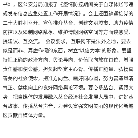
书》，区公安分局通报了《疫情防控期间关于自媒体账号违
规发布信息应急处置工作开展情况》。会上还围绕迎接党的
二十大胜利召开、宣传推介丛台、创建文明城市、助力疫情
防控以及遏制网络乱象、维护清朗网络空间等方面谈感受、
提建议、互交流。 会议要求，互联网不是法外之地，要去
似是而非、弄虚作假的东西，树立“以信为本”的形象。要坚
持把正确的政治方向、舆论导向、价值取向放在首位，增强
责任感和使命感，担负起坚定主心骨、传播正能量、弘扬真
善美的社会使命，把准方向盘、画好同心圆，努力营造风清
气正、健康向上的良好网络舆论环境。要心系丛台、紧跟大
势，把自媒体的发展融入丛台经济社会发展大局中，讲好丛
台故事、传播丛台声音，为建设富强文明美丽的现代化新城
区贡献自媒体力量。