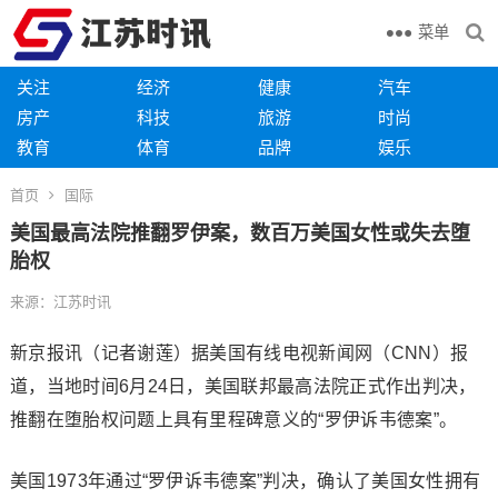
菜单
关注
经济
健康
汽车
房产
科技
旅游
时尚
教育
体育
品牌
娱乐
首页
国际
美国最高法院推翻罗伊案，数百万美国女性或失去堕
胎权
来源：江苏时讯
新京报讯（记者谢莲）据美国有线电视新闻网（CNN）报
道，当地时间6月24日，美国联邦最高法院正式作出判决，
推翻在堕胎权问题上具有里程碑意义的“罗伊诉韦德案”。
美国1973年通过“罗伊诉韦德案”判决，确认了美国女性拥有