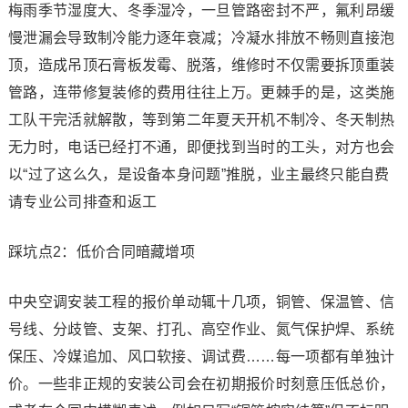
梅雨季节湿度大、冬季湿冷，一旦管路密封不严，氟利昂缓
慢泄漏会导致制冷能力逐年衰减；冷凝水排放不畅则直接泡
顶，造成吊顶石膏板发霉、脱落，维修时不仅需要拆顶重装
管路，连带修复装修的费用往往上万。更棘手的是，这类施
工队干完活就解散，等到第二年夏天开机不制冷、冬天制热
无力时，电话已经打不通，即便找到当时的工头，对方也会
以“过了这么久，是设备本身问题”推脱，业主最终只能自费
请专业公司排查和返工
踩坑点2：低价合同暗藏增项
中央空调安装工程的报价单动辄十几项，铜管、保温管、信
号线、分歧管、支架、打孔、高空作业、氮气保护焊、系统
保压、冷媒追加、风口软接、调试费……每一项都有单独计
价。一些非正规的安装公司会在初期报价时刻意压低总价，