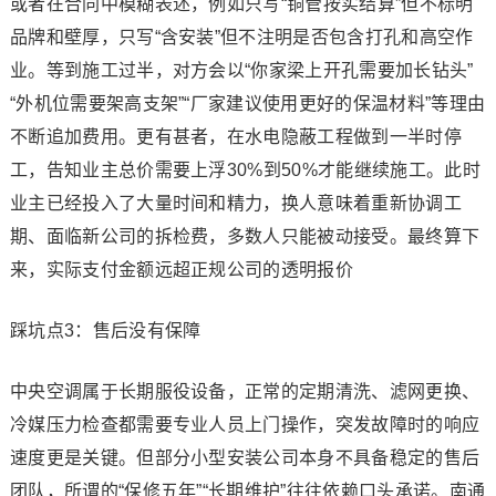
或者在合同中模糊表述，例如只写“铜管按实结算”但不标明
品牌和壁厚，只写“含安装”但不注明是否包含打孔和高空作
业。等到施工过半，对方会以“你家梁上开孔需要加长钻头”
“外机位需要架高支架”“厂家建议使用更好的保温材料”等理由
不断追加费用。更有甚者，在水电隐蔽工程做到一半时停
工，告知业主总价需要上浮30%到50%才能继续施工。此时
业主已经投入了大量时间和精力，换人意味着重新协调工
期、面临新公司的拆检费，多数人只能被动接受。最终算下
来，实际支付金额远超正规公司的透明报价
踩坑点3：售后没有保障
中央空调属于长期服役设备，正常的定期清洗、滤网更换、
冷媒压力检查都需要专业人员上门操作，突发故障时的响应
速度更是关键。但部分小型安装公司本身不具备稳定的售后
团队，所谓的“保修五年”“长期维护”往往依赖口头承诺。南通