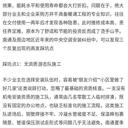
效果、能耗水平和使用寿命都会大打折扣。问题在于，绝大
部分业主和企业采购方并不具备暖通工程的专业知识，往往
在交付使用一两年后才发现各种隐患，此时维修成本高、责
任界定难，原本为了舒适和节能的投资反而成了烫手山芋。
南通及周边地区近年来的中央空调安装纠纷中，可以发现三
个反复出现的高发踩坑点
踩坑点1：无资质游击队施工
不少业主在选择安装队伍时，容易被“朋友介绍”“小区里做了
好几家”这类说辞打动，忽略了最基础的资质核查。一支没有
机电安装资质的施工队，通常由几名零散工人临时拼凑，既
没有固定的办公地点，也缺乏标准化的施工流程。这类施工
队进场后，铜管焊接不牢、冷凝水管坡度不足、保温棉包裹
随意、管道保压测试走形式等问题几乎无法避免。南通夏季