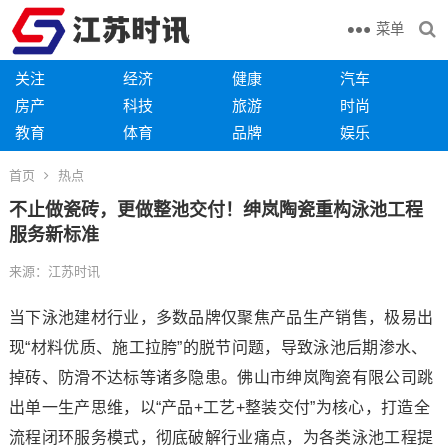
菜单
关注
经济
健康
汽车
房产
科技
旅游
时尚
教育
体育
品牌
娱乐
首页
热点
不止做瓷砖，更做整池交付！绅岚陶瓷重构泳池工程
服务新标准
来源：江苏时讯
当下泳池建材行业，多数品牌仅聚焦产品生产销售，极易出
现“材料优质、施工拉胯”的脱节问题，导致泳池后期渗水、
掉砖、防滑不达标等诸多隐患。佛山市绅岚陶瓷有限公司跳
出单一生产思维，以“产品+工艺+整装交付”为核心，打造全
流程闭环服务模式，彻底破解行业痛点，为各类泳池工程提