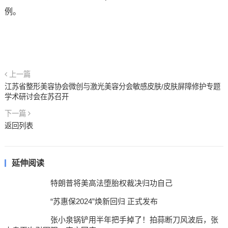
例。
上一篇
江苏省整形美容协会微创与激光美容分会敏感皮肤/皮肤屏障修护专题
学术研讨会在苏召开
下一篇
返回列表
延伸阅读
特朗普将美高法堕胎权裁决归功自己
“苏惠保2024”焕新回归 正式发布
张小泉锅铲用半年把手掉了！拍蒜断刀风波后，张