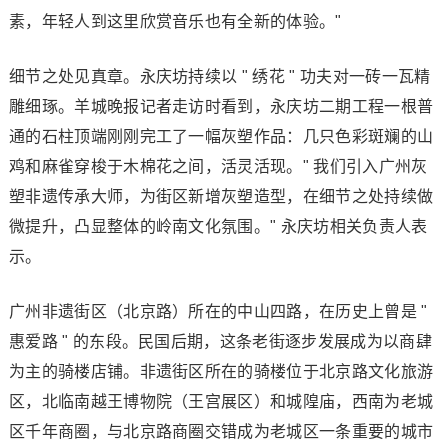
素，年轻人到这里欣赏音乐也有全新的体验。"
细节之处见真章。永庆坊持续以 " 绣花 " 功夫对一砖一瓦精
雕细琢。羊城晚报记者走访时看到，永庆坊二期工程一根普
通的石柱顶端刚刚完工了一幅灰塑作品：几只色彩斑斓的山
鸡和麻雀穿梭于木棉花之间，活灵活现。" 我们引入广州灰
塑非遗传承大师，为街区新增灰塑造型，在细节之处持续做
微提升，凸显整体的岭南文化氛围。" 永庆坊相关负责人表
示。
广州非遗街区（北京路）所在的中山四路，在历史上曾是 "
惠爱路 " 的东段。民国后期，这条老街逐步发展成为以商肆
为主的骑楼店铺。非遗街区所在的骑楼位于北京路文化旅游
区，北临南越王博物院（王宫展区）和城隍庙，西南为老城
区千年商圈，与北京路商圈交错成为老城区一条重要的城市