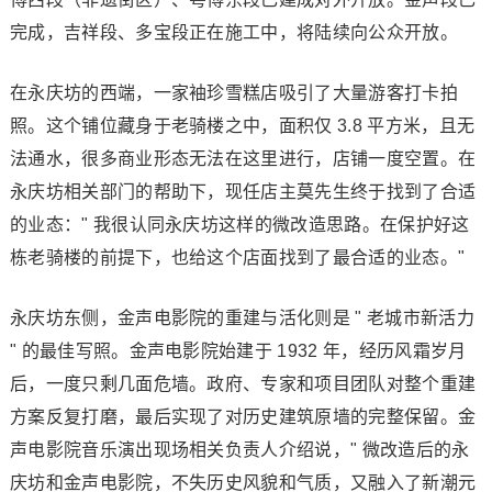
完成，吉祥段、多宝段正在施工中，将陆续向公众开放。
在永庆坊的西端，一家袖珍雪糕店吸引了大量游客打卡拍
照。这个铺位藏身于老骑楼之中，面积仅 3.8 平方米，且无
法通水，很多商业形态无法在这里进行，店铺一度空置。在
永庆坊相关部门的帮助下，现任店主莫先生终于找到了合适
的业态：" 我很认同永庆坊这样的微改造思路。在保护好这
栋老骑楼的前提下，也给这个店面找到了最合适的业态。"
永庆坊东侧，金声电影院的重建与活化则是 " 老城市新活力
" 的最佳写照。金声电影院始建于 1932 年，经历风霜岁月
后，一度只剩几面危墙。政府、专家和项目团队对整个重建
方案反复打磨，最后实现了对历史建筑原墙的完整保留。金
声电影院音乐演出现场相关负责人介绍说，" 微改造后的永
庆坊和金声电影院，不失历史风貌和气质，又融入了新潮元