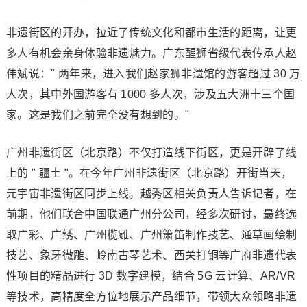
非遗街区的开办，拉近了传统文化和都市生活的距离，让更
多人有机会亲身体验非遗魅力。广东醒狮省级代表传承人赵
伟斌说：" 两年来，进入我们赵家狮非遗馆的游客超过 30 万
人次，其中外国游客有 1000 多人次，涉及五大洲十三个国
家。这是我们之前完全没有想到的。"
广州非遗街区（北京路）不仅打造线下街区，更是开辟了线
上的 " 疆土 "。在今年广州非遗街区（北京路）开街当天，
元宇宙非遗街区同步上线。越秀区相关负责人告诉记者，在
前期，他们联合中国联通广州分公司，经多次研讨，最终选
取广彩、广绣、广州榄雕、广州箫笛制作技艺、通草画绘制
技艺、象牙微雕、岭南古琴艺术、西关打铜等广府非遗代表
性项目的精品进行 3D 数字建模，结合 5G 云计算、AR/VR
等技术，高精度全方位地展示产品细节，带领大众领略非遗