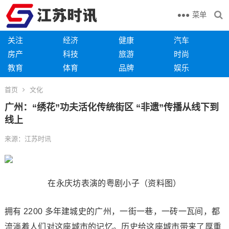
菜单
关注
经济
健康
汽车
房产
科技
旅游
时尚
教育
体育
品牌
娱乐
首页
文化
广州：“绣花”功夫活化传统街区 “非遗”传播从线下到
线上
来源：江苏时讯
在永庆坊表演的粤剧小子（资料图）
拥有 2200 多年建城史的广州，一街一巷，一砖一瓦间，都
流淌着人们对这座城市的记忆。历史给这座城市带来了厚重