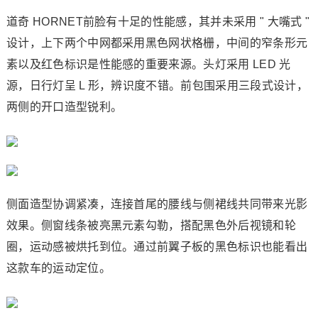
道奇 HORNET前脸有十足的性能感，其并未采用 " 大嘴式 "
设计，上下两个中网都采用黑色网状格栅，中间的窄条形元
素以及红色标识是性能感的重要来源。头灯采用 LED 光
源，日行灯呈 L 形，辨识度不错。前包围采用三段式设计，
两侧的开口造型锐利。
侧面造型协调紧凑，连接首尾的腰线与侧裙线共同带来光影
效果。侧窗线条被亮黑元素勾勒，搭配黑色外后视镜和轮
圈，运动感被烘托到位。通过前翼子板的黑色标识也能看出
这款车的运动定位。