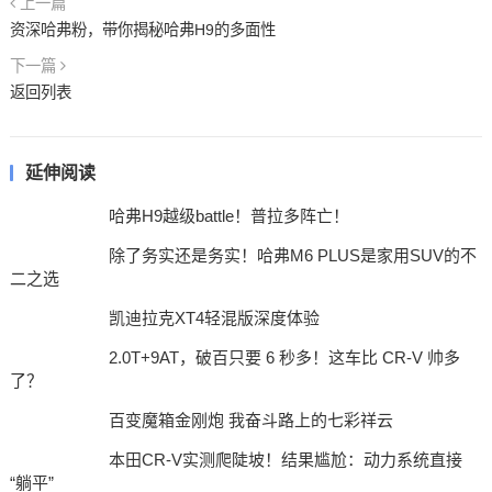
上一篇
资深哈弗粉，带你揭秘哈弗H9的多面性
下一篇
返回列表
延伸阅读
哈弗H9越级battle！普拉多阵亡！
除了务实还是务实！哈弗M6 PLUS是家用SUV的不
二之选
凯迪拉克XT4轻混版深度体验
2.0T+9AT，破百只要 6 秒多！这车比 CR-V 帅多
了？
百变魔箱金刚炮 我奋斗路上的七彩祥云
本田CR-V实测爬陡坡！结果尴尬：动力系统直接
“躺平”