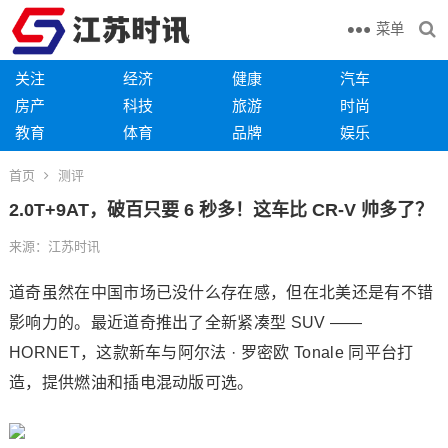
菜单
关注
经济
健康
汽车
房产
科技
旅游
时尚
教育
体育
品牌
娱乐
首页
测评
2.0T+9AT，破百只要 6 秒多！这车比 CR-V 帅多了？
来源：江苏时讯
道奇虽然在中国市场已没什么存在感，但在北美还是有不错
影响力的。最近道奇推出了全新紧凑型 SUV ——
HORNET，这款新车与阿尔法 · 罗密欧 Tonale 同平台打
造，提供燃油和插电混动版可选。