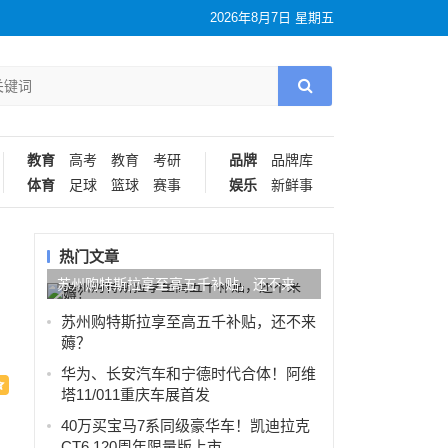
2026年8月7日 星期五
教育
高考
教育
考研
品牌
品牌库
体育
足球
篮球
赛事
娱乐
新鲜事
热门文章
苏州购特斯拉享至高五千补贴，还不来
薅？
苏州购特斯拉享至高五千补贴，还不来
薅？
华为、长安汽车和宁德时代合体！阿维
塔11/011重庆车展首发
40万买宝马7系同级豪华车！凯迪拉克
CT6 120周年限量版上市