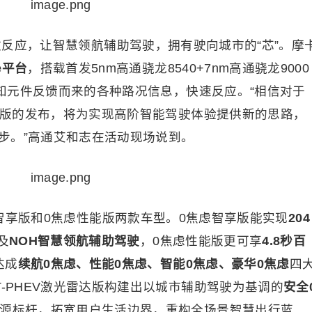
灵敏反应，让智慧领航辅助驾驶，拥有驶向城市的“芯”。摩
de平台
，搭载首发5nm高通骁龙8540+7nm高通骁龙9000
理感知元件反馈而来的各种路况信息，快速反应。“相信对于
雷达版的发布，将为实现高阶智能驾驶体验提供新的思路，
步。”高通艾和志在活动现场说到。
虑智享版和0焦虑性能版两款车型。0焦虑智享版能实现
204
及
NOH智慧领航辅助驾驶
，0焦虑性能版更可享
4.8秒百
达成
续航0焦虑、性能0焦虑、智能0焦虑、豪华0焦虑
四
T-PHEV激光雷达版构建出以城市辅助驾驶为基调的
安全
源标杆，拓宽用户生活边界，重构全场景智慧出行蓝