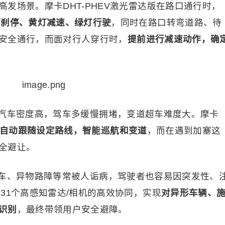
发场景。摩卡DHT-PHEV激光雷达版在路口通行时，
灯刹停、黄灯减速、绿灯行驶
，同时在路口转弯道路、待
安全通行，而面对行人穿行时，
提前进行减速动作，
确
汽车密度高，驾车多缓慢拥堵，变道超车难度大。摩卡
自动跟随设定路线，
智能巡航
和
变道
，而在遇到加塞这
全避让。
车、异物路障等常被人诟病，驾驶者也容易因突发性、
31个高感知雷达/相机的高效协同，实现
对异形车辆、
识别
，最终带领用户安全避障。