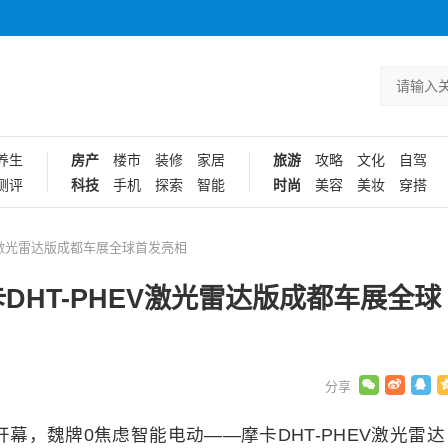
养生
房产
楼市
装修
家居
旅游
攻略
文化
自驾
测评
科技
手机
探索
智能
时尚
美容
美妆
穿搭
EV激光雷达版成都车展全球首发亮相
DHT-PHEV激光雷达版成都车展全球
开幕，魏牌0焦虑智能电动——摩卡DHT-PHEV激光雷达