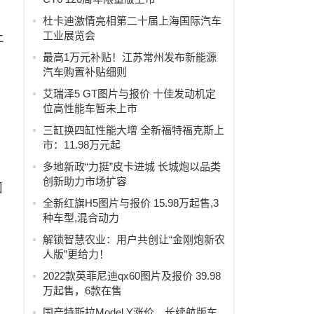
杜卡迪激情亮相第二十届上海国际汽车
工业展览会
上
最高1万元补贴！江苏常州发布新能源
汽车购置补贴细则
艾瑞泽5 GT图片与报价 十佳发动机定
位高性能车暂未上市
三缸换四缸性能大增 全新福特福克斯上
市：11.98万元起
多地新政“力挺”皮卡进城 长城炮以品类
创新助力市场扩容
国
全新红旗H5图片与报价 15.98万起售,3
种车型,混合动力
解锁智慧农业：用户共创让“金刚炮新农
人版”更给力！
2022款英菲尼迪qx60图片及报价 39.98
万起售，6款在售
国产特斯拉Model Y涨价，长续航版车