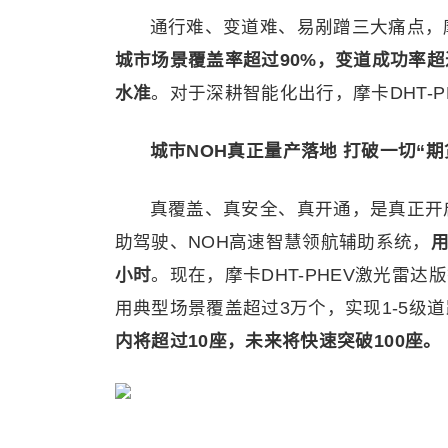
通行难、变道难、易剐蹭三大痛点，摩
城市场景覆盖率超过90%，变道成功率超
水准
。对于深耕智能化出行，摩卡DHT-
城市NOH真正量产落地 打破一切“期
真覆盖、真安全、真开通，是真正开
助驾驶、NOH高速智慧领航辅助系统，
用
小时
。现在，摩卡DHT-PHEV激光雷
用典型场景覆盖超过3万个，实现1-5级
内将超过10
座
，未来将
快速
突破100座
。