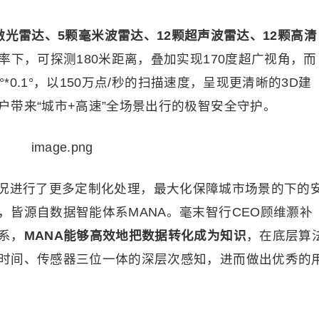
激光雷达、5颗毫米波雷达、12颗超声波雷达、
1
2颗
高清
率下，可探测180米距离，叠加实现170度超广视角，而
*0.1°，以150万点/秒的扫描速度，呈现更清晰的3D建
户带来“城市+高速”全场景出行的极智安全守护。
况进行了更多定制化处理，最大化保障城市场景的下的
，皆源自数据智能体系MANA。毫末智行CEO顾维灏补
系，
MANA能够高效地把数据转化成为知识
，在底层算
时间、传感器三位一体的深层次感知，进而做出优秀的