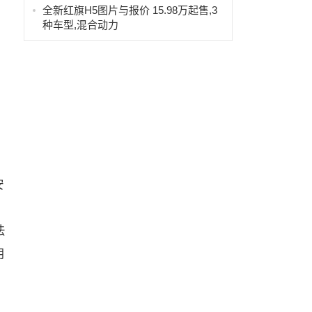
全新红旗H5图片与报价 15.98万起售,3
种车型,混合动力
安
法
用