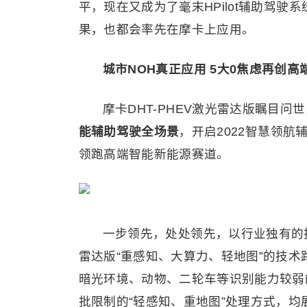
平，现在又成为了毫末HPilot辅助驾
果，也都会率先在摩卡上应用。
城市NOH真正应用 5大0焦虑再创
摩卡DHT-PHEV激光雷达版瞩目问
能
辅助
驾驶全场景
，开启2022智慧领
领跑高端智能新能源赛道。
一步领先，处处领先，以行业独有的技
雷达版“重感知、大算力、轻地图”的技术
暗光环境、动物、二轮车等识别能力较弱
批限制的“轻感知、重地图”处理方式，均