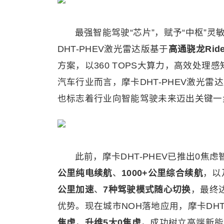
最强智能驾驶“芯片”，赋予“中枢”
DHT-PHEV激光雷达版基于
高通骁龙
Ri
方案，以360 TOPS大算力，高效处
汽车行业而言，摩卡DHT-PHEV激光
也标志着行业向智能驾驶未来迈出关键一
此前，摩卡DHT-PHEV已推出0焦
公里纯电续航
、
1000+公里综合续航
，以
公里加速
、
7种驾驶模式随心切换
，最终
优势。现在城市NOH落地应用，摩卡DH
焦虑
，
升维5大0焦虑
，成功树立高端新能