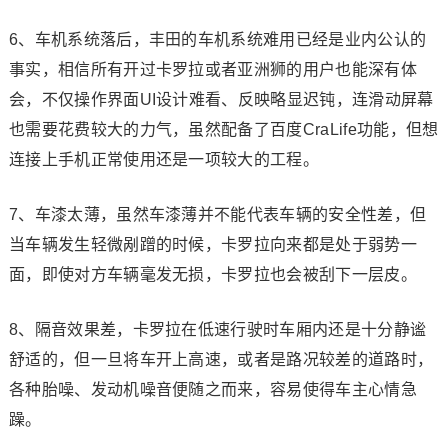
6、车机系统落后，丰田的车机系统难用已经是业内公认的
事实，相信所有开过卡罗拉或者亚洲狮的用户也能深有体
会，不仅操作界面UI设计难看、反映略显迟钝，连滑动屏幕
也需要花费较大的力气，虽然配备了百度CraLife功能，但想
连接上手机正常使用还是一项较大的工程。
7、车漆太薄，虽然车漆薄并不能代表车辆的安全性差，但
当车辆发生轻微剐蹭的时候，卡罗拉向来都是处于弱势一
面，即使对方车辆毫发无损，卡罗拉也会被刮下一层皮。
8、隔音效果差，卡罗拉在低速行驶时车厢内还是十分静谧
舒适的，但一旦将车开上高速，或者是路况较差的道路时，
各种胎噪、发动机噪音便随之而来，容易使得车主心情急
躁。