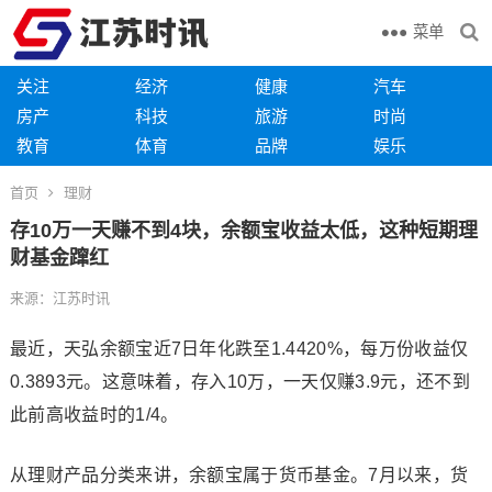
菜单
关注
经济
健康
汽车
房产
科技
旅游
时尚
教育
体育
品牌
娱乐
首页
理财
存10万一天赚不到4块，余额宝收益太低，这种短期理
财基金蹿红
来源：江苏时讯
最近，天弘余额宝近7日年化跌至1.4420%，每万份收益仅
0.3893元。这意味着，存入10万，一天仅赚3.9元，还不到
此前高收益时的1/4。
从理财产品分类来讲，余额宝属于货币基金。7月以来，货