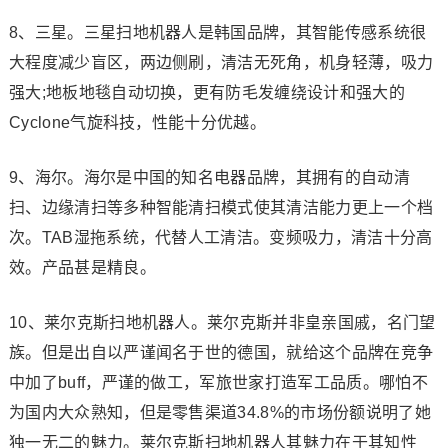
8、三星。三星扫地机器人是韩国品牌，其智能传感系统很
大程度减少盲区，两边侧刷，清洁无死角，机身轻薄，吸力
强大;地板地毯自动切换，更有防毛发缠绕设计和强大的
Cyclone气旋科技，性能十分优越。
9、海尔。海尔是中国的知名电器品牌，其拥有的自动清
扫、边缘清扫等多种智能清扫模式使其清洁能力更上一个档
次。TAB湿拖系统，代替人工清洁。变频吸力，清洁十分高
效。产品甚是精良。
10、莱尔克斯扫地机器人。莱尔克斯并非皇亲国戚，名门望
族。但是出自以严谨闻名于世的德国，就给这个品牌在竞争
中加了buff，严谨的做工，军旅世家打造军工品质。哪怕不
为国内大众熟知，但是零售渠道34.8%的市场份额说明了她
独一无二的魅力。莱尔克斯扫地机器人其魅力在于其知性