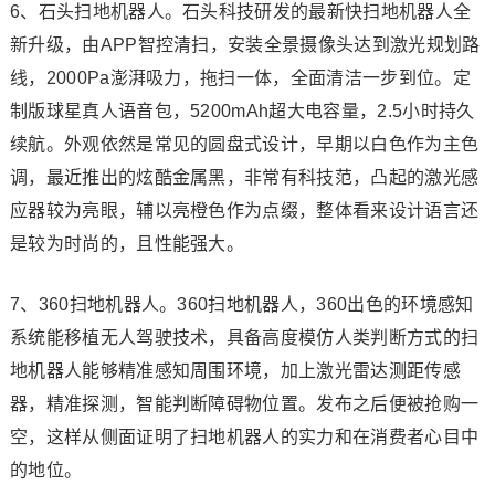
6、石头扫地机器人。石头科技研发的最新快扫地机器人全
新升级，由APP智控清扫，安装全景摄像头达到激光规划路
线，2000Pa澎湃吸力，拖扫一体，全面清洁一步到位。定
制版球星真人语音包，5200mAh超大电容量，2.5小时持久
续航。外观依然是常见的圆盘式设计，早期以白色作为主色
调，最近推出的炫酷金属黑，非常有科技范，凸起的激光感
应器较为亮眼，辅以亮橙色作为点缀，整体看来设计语言还
是较为时尚的，且性能强大。
7、360扫地机器人。360扫地机器人，360出色的环境感知
系统能移植无人驾驶技术，具备高度模仿人类判断方式的扫
地机器人能够精准感知周围环境，加上激光雷达测距传感
器，精准探测，智能判断障碍物位置。发布之后便被抢购一
空，这样从侧面证明了扫地机器人的实力和在消费者心目中
的地位。