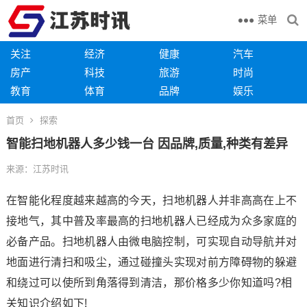
菜单
关注
经济
健康
汽车
房产
科技
旅游
时尚
教育
体育
品牌
娱乐
首页
探索
智能扫地机器人多少钱一台 因品牌,质量,种类有差异
来源：江苏时讯
在智能化程度越来越高的今天，扫地机器人并非高高在上不
接地气，其中普及率最高的扫地机器人已经成为众多家庭的
必备产品。扫地机器人由微电脑控制，可实现自动导航并对
地面进行清扫和吸尘，通过碰撞头实现对前方障碍物的躲避
和绕过可以使所到角落得到清洁，那价格多少你知道吗?相
关知识介绍如下!